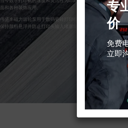
当今数字打印机的速度和灵活性为印刷瓷砖应用开辟了新的机会
专
面和各种装饰应用。
价
伟盛丰磁力齿轮泵用于数码瓷砖打印机，以将颜料墨水循环到打
保持颜料悬浮并防止打印头输入堵塞非常重要。
免费
立即