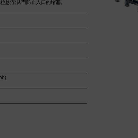
粒悬浮;从而防止入口的堵塞。
ph)