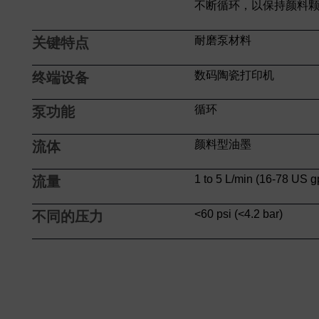
不断循环，以保持颜料颗
耐磨泵材料
关键特点
数码陶瓷打印机
终端设备
循环
泵功能
颜料型油墨
流体
1 to 5 L/min (16-78 US g
流量
<60 psi (<4.2 bar)
不同的压力