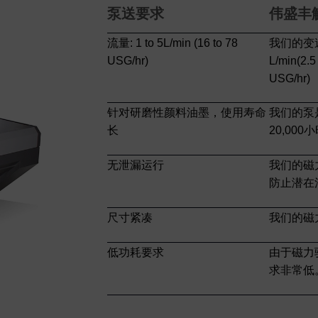
泵送要求
伟盛丰
流量: 1 to 5L/min (16 to 78
我们的变速
USG/hr)
L/min(2.
USG/hr)
针对研磨性颜料油墨，使用寿命
我们的泵
长
20,0
无泄漏运行
我们的磁
防止潜在
尺寸紧凑
我们的磁
低功耗要求
由于磁力
求非常低