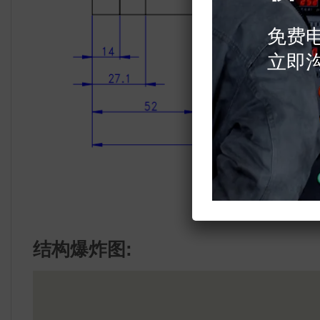
免费
立即
结构爆炸图: