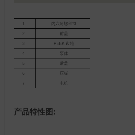
1
内六角螺丝*3
2
前盖
3
PEEK 齿轮
4
泵体
5
后盖
6
压板
7
电机
产品特性图: