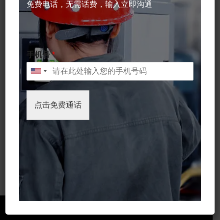
免费电话，无需话费，输入立即沟通
外置驱动齿轮泵
微型齿轮泵
WSFSGE0.9泵头搭配外置驱
WSFSGE0.9泵头搭配有刷电
动无刷电机
机（可更换碳刷）
手机号
*
点击免费通话
内置驱动齿轮泵
数码印花机供墨泵印刷墨水泵